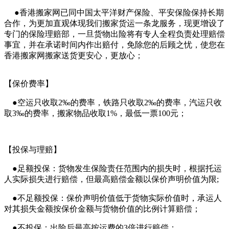
●香港搬家网已同中国太平洋财产保险、平安保险保持长期
合作，为更加直观体现我们搬家货运一条龙服务，现更增设了
专门的保险理赔部，一旦货物出险将有专人全程负责处理赔偿
事宜，并在承诺时间内作出赔付，免除您的后顾之忧，使您在
香港搬家网搬家送货更安心，更放心；
【保价费率】
●空运只收取2‰的费率，铁路只收取2‰的费率，汽运只收
取3‰的费率，搬家物品收取1%，最低一票100元；
【投保与理赔】
●足额投保：货物发生保险责任范围内的损失时，根据托运
人实际损失进行赔偿，但最高赔偿金额以保价声明价值为限;
●不足额投保：保价声明价值低于货物实际价值时，承运人
对其损失金额按保价金额与货物价值的比例计算赔偿；
●不投保：出险后最高按运费的3倍进行赔偿；