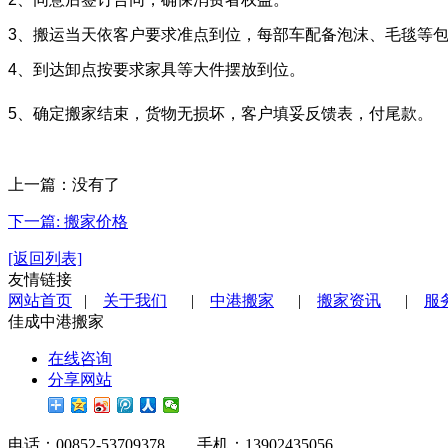
3、搬运当天依客户要求准点到位，每部车配备泡沫、毛毯等
4、到达卸点按要求家具等大件摆放到位。
5、确定搬家结束，货物无损坏，客户填妥反馈表，付尾款。
上一篇：没有了
下一篇: 搬家价格
[返回列表]
友情链接
网站首页
|
关于我们
|
中港搬家
|
搬家资讯
|
服
佳成中港搬家
在线咨询
分享网站
电话：00852-53709378 手机：13902435056